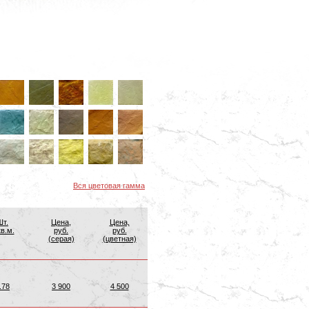
Вся цветовая гамма
Шт.
Цена,
Цена,
кв.м.
руб.
руб.
(серая)
(цветная)
.78
3 900
4 500