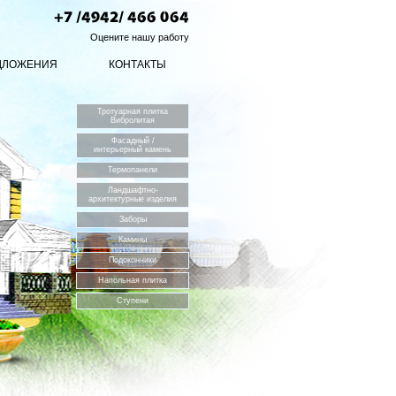
+7 /4942/ 466 064
Оцените нашу работу
ДЛОЖЕНИЯ
КОНТАКТЫ
Тротуарная плитка
Вибролитая
Фасадный /
интерьерный камень
Термопанели
Ландшафтно-
архитектурные изделия
Заборы
Камины
Подоконники
Напольная плитка
Ступени