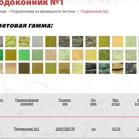
одоконник №1
•
•
вная
Подоконники из мраморного бетона
Подоконник №1
етовая гамма:
то
Наименование
Размер,
Ед.
Вес,
изделия
мм
изм.
кг/шт.
в 
Подоконник №1
1600*350*35
шт
43.25
1